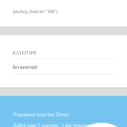
[mc4wp_form id="108"]
КАТЕГОРІЇ
Без категорії
Подивися коротке Demo
Дайте нам 5 хвилин , і ми покажемо Вам як