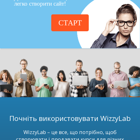
легко створити сайт!
СТАРТ
Почніть використовувати WizzyLab
WizzyLab – це все, що потрібно, щоб
створювати і продавати курси для різних